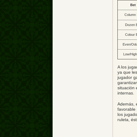
Bet
Column 
Dozen 
Colour 
Even/Odd
Low/High
A los jug
ya que le
jugador g
garantiza
situación 
internas.
Además, e
favorable
los jugad
ruleta, és