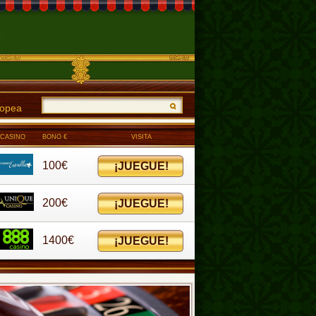
ropea
CASINO
BONO €
VISITA
100€
¡JUEGUE!
200€
¡JUEGUE!
1400€
¡JUEGUE!