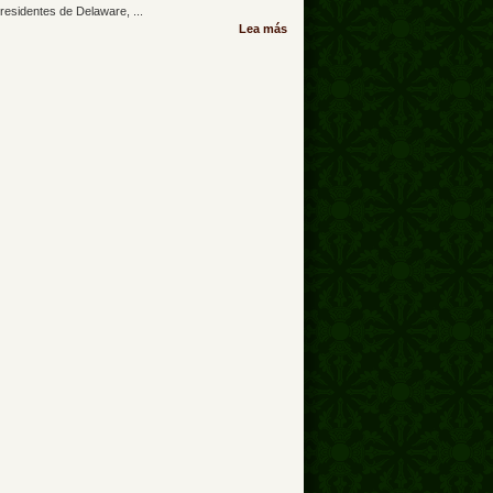
residentes de Delaware, ...
Lea más