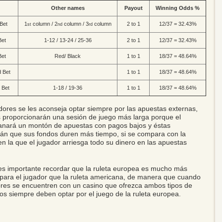
Other names
Payout
Winning Odds %
Bet
1
column / 2
column / 3
column
2 to 1
12/37 = 32.43%
st
nd
rd
Bet
1-12 / 13-24 / 25-36
2 to 1
12/37 = 32.43%
Bet
Red/ Black
1 to 1
18/37 = 48.64%
 Bet
1 to 1
18/37 = 48.64%
 Bet
1-18 / 19-36
1 to 1
18/37 = 48.64%
adores se les aconseja optar siempre por las apuestas externas,
s proporcionarán una sesión de juego más larga porque el
anará un montón de apuestas con pagos bajos y éstas
rán que sus fondos duren más tiempo, si se compara con la
en la que el jugador arriesga todo su dinero en las apuestas
s importante recordar que la ruleta europea es mucho más
 para el jugador que la ruleta americana, de manera que cuando
ores se encuentren con un casino que ofrezca ambos tipos de
tos siempre deben optar por el juego de la ruleta europea.