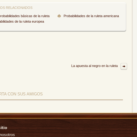
LOS RELACIONADOS
robabilidades básicas de la ruleta
Probabilidades de la ruleta americana
bilidades de la ruleta europea
La apuesta al negro en la ruleta
TA CON SUS AMIGOS
itio
nosotros