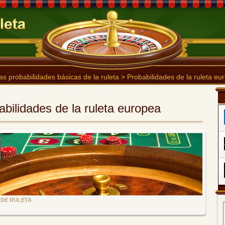
as probabilidades básicas de la ruleta
>
Probabilidades de la ruleta eu
abilidades de la ruleta europea
 DE RULETA